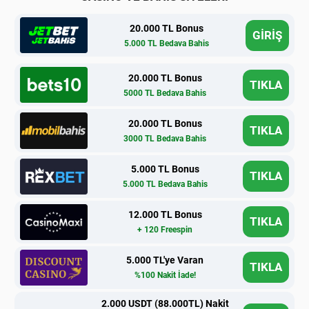
20.000 TL Bonus
GİRİŞ
5.000 TL Bedava Bahis
20.000 TL Bonus
TIKLA
5000 TL Bedava Bahis
20.000 TL Bonus
TIKLA
3000 TL Bedava Bahis
5.000 TL Bonus
TIKLA
5.000 TL Bedava Bahis
12.000 TL Bonus
TIKLA
+ 120 Freespin
5.000 TL'ye Varan
TIKLA
%100 Nakit İade!
2.000 USDT (88.000TL) Nakit