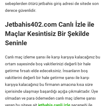
sebeplerden ötürü jetbahis giriş adresi de sitede son
derece güvenlidir.
Jetbahis402.com Canlı İzle ile
Maçlar Kesintisiz Bir Şekilde
Seninle
Canlı maç izleme şansı ile karşı karşıya kalacağınız bu
ortam sayesinde boş vakitlerinizi değerli bir hale
getirme fırsatı elde edeceksiniz. İnsanların boş
vakitlerini değerli bir hale getirme şansı ile karşı
karşıya kalacağınız bu firmanın amacına kısa süre
içerisinde ulaşmayı başardığı açığa çıkmaktadır. Üye
olmadan ve para ödemeden canlı maç izleme şansı
veren bu siteye ait
jetbahis canli izle
seçeneği ile