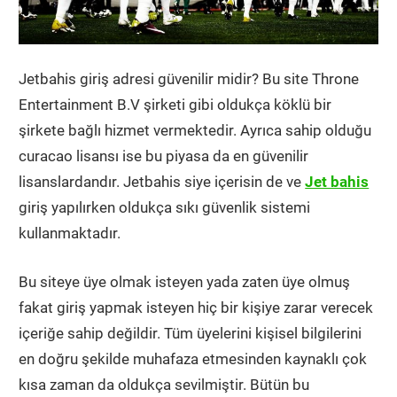
Jetbahis giriş adresi güvenilir midir? Bu site Throne
Entertainment B.V şirketi gibi oldukça köklü bir
şirkete bağlı hizmet vermektedir. Ayrıca sahip olduğu
curacao lisansı ise bu piyasa da en güvenilir
lisanslardandır. Jetbahis siye içerisin de ve
Jet bahis
giriş yapılırken oldukça sıkı güvenlik sistemi
kullanmaktadır.
Bu siteye üye olmak isteyen yada zaten üye olmuş
fakat giriş yapmak isteyen hiç bir kişiye zarar verecek
içeriğe sahip değildir. Tüm üyelerini kişisel bilgilerini
en doğru şekilde muhafaza etmesinden kaynaklı çok
kısa zaman da oldukça sevilmiştir. Bütün bu