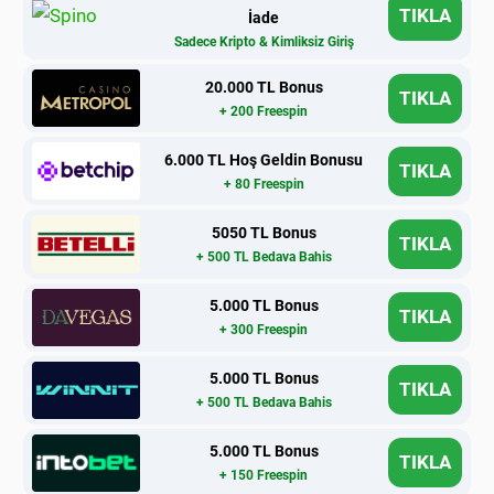
TIKLA
İade
Sadece Kripto & Kimliksiz Giriş
20.000 TL Bonus
TIKLA
+ 200 Freespin
6.000 TL Hoş Geldin Bonusu
TIKLA
+ 80 Freespin
5050 TL Bonus
TIKLA
+ 500 TL Bedava Bahis
5.000 TL Bonus
TIKLA
+ 300 Freespin
5.000 TL Bonus
TIKLA
+ 500 TL Bedava Bahis
5.000 TL Bonus
TIKLA
+ 150 Freespin