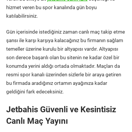
hizmet veren bu spor kanalında gün boyu
katılabilirsiniz.
Gün içerisinde istediğiniz zaman canlı maç takip etme
şansı ile karşı karşıya kalacağınız bu firmanın sağlam
temeller üzerine kurulu bir altyapısı vardır. Altyapısı
son derece başarılı olan bu sitenin ne kadar özel bir
konumda yerini aldığı ortada olmaktadır. Maçları da
resmi spor kanalı üzerinden sizlerle bir araya getiren
bu firmada aradığınız ortamın ayağınıza kadar
geldiğini fark edeceksiniz.
Jetbahis Güvenli ve Kesintisiz
Canlı Maç Yayını