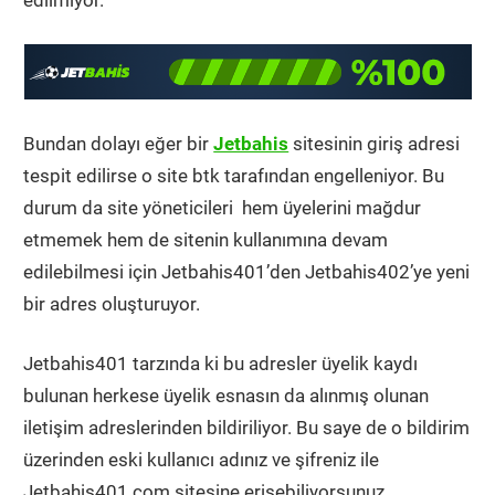
Bundan dolayı eğer bir
Jetbahis
sitesinin giriş adresi
tespit edilirse o site btk tarafından engelleniyor. Bu
durum da site yöneticileri hem üyelerini mağdur
etmemek hem de sitenin kullanımına devam
edilebilmesi için Jetbahis401’den Jetbahis402’ye yeni
bir adres oluşturuyor.
Jetbahis401 tarzında ki bu adresler üyelik kaydı
bulunan herkese üyelik esnasın da alınmış olunan
iletişim adreslerinden bildiriliyor. Bu saye de o bildirim
üzerinden eski kullanıcı adınız ve şifreniz ile
Jetbahis401.com sitesine erişebiliyorsunuz.