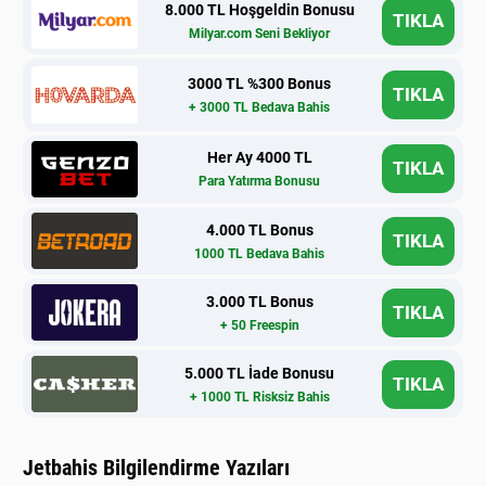
8.000 TL Hoşgeldin Bonusu
TIKLA
Milyar.com Seni Bekliyor
3000 TL %300 Bonus
TIKLA
+ 3000 TL Bedava Bahis
Her Ay 4000 TL
TIKLA
Para Yatırma Bonusu
4.000 TL Bonus
TIKLA
1000 TL Bedava Bahis
3.000 TL Bonus
TIKLA
+ 50 Freespin
5.000 TL İade Bonusu
TIKLA
+ 1000 TL Risksiz Bahis
Jetbahis Bilgilendirme Yazıları