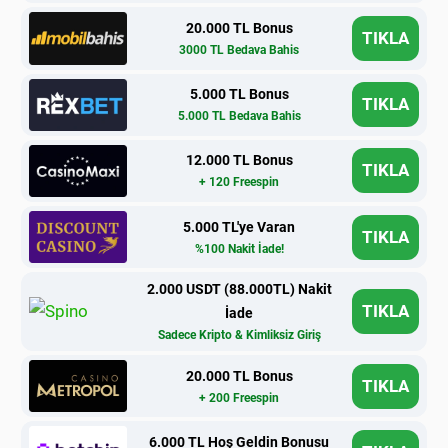
20.000 TL Bonus
TIKLA
3000 TL Bedava Bahis
5.000 TL Bonus
TIKLA
5.000 TL Bedava Bahis
12.000 TL Bonus
TIKLA
+ 120 Freespin
5.000 TL'ye Varan
TIKLA
%100 Nakit İade!
2.000 USDT (88.000TL) Nakit
TIKLA
İade
Sadece Kripto & Kimliksiz Giriş
20.000 TL Bonus
TIKLA
+ 200 Freespin
6.000 TL Hoş Geldin Bonusu