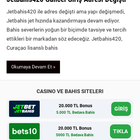
Jetbahis420 ile adres değişti ama yapı değişmedi,
Jetbahis jet hızında kazandırmaya devam ediyor.
Bahis severlerin yoğun bir biçimde tavsiye ve tercih
ettikleri bir markadan söz edeceğiz. Jetbahis420,
Curaçao lisanslı bahis
Okumaya Devam Et
CASINO VE BAHIS SITELERI
20.000 TL Bonus
GİRİŞ
5.000 TL Bedava Bahis
20.000 TL Bonus
TIKLA
5000 TL Bedava Bahis