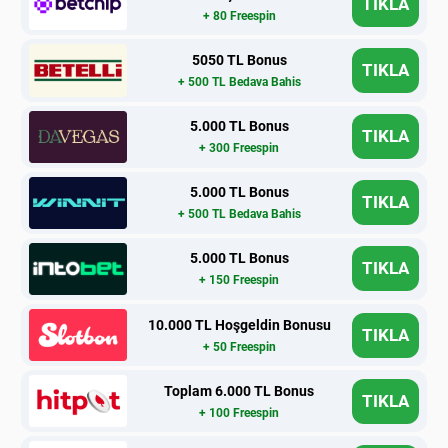
TIKLA
+ 80 Freespin
5050 TL Bonus
TIKLA
+ 500 TL Bedava Bahis
5.000 TL Bonus
TIKLA
+ 300 Freespin
5.000 TL Bonus
TIKLA
+ 500 TL Bedava Bahis
5.000 TL Bonus
TIKLA
+ 150 Freespin
10.000 TL Hoşgeldin Bonusu
TIKLA
+ 50 Freespin
Toplam 6.000 TL Bonus
TIKLA
+ 100 Freespin