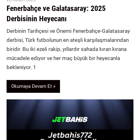
Fenerbahçe ve Galatasaray: 2025
Derbisinin Heyecanı
Derbinin Tarihçesi ve Önemi Fenerbahçe-Galatasaray
derbisi, Türk futbolunun en ateşli karşılaşmalarından
biridir. Bu iki ezeli rakip, yıllardır sahada kıran kırana
mücadele ediyor ve her maç büyük bir heyecanla
bekleniyor. 1
Okumaya Devam Et