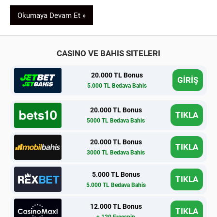
Okumaya Devam Et
CASINO VE BAHIS SITELERI
20.000 TL Bonus
GİRİŞ
5.000 TL Bedava Bahis
20.000 TL Bonus
TIKLA
5000 TL Bedava Bahis
20.000 TL Bonus
TIKLA
3000 TL Bedava Bahis
5.000 TL Bonus
TIKLA
5.000 TL Bedava Bahis
12.000 TL Bonus
TIKLA
+ 120 Freespin