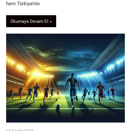
hem Türkiye’nin
Okumaya Devam Et
26 Kasım 2025
Yusuf Kara