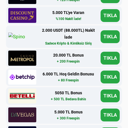
5.000 TL'ye Varan
TIKLA
%100 Nakit İade!
2.000 USDT (88.000TL) Nakit
TIKLA
İade
Sadece Kripto & Kimliksiz Giriş
20.000 TL Bonus
TIKLA
+ 200 Freespin
6.000 TL Hoş Geldin Bonusu
TIKLA
+ 80 Freespin
5050 TL Bonus
TIKLA
+ 500 TL Bedava Bahis
5.000 TL Bonus
TIKLA
+ 300 Freespin